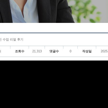
민 수업 리얼 후기
쉬
조회수
21,313
댓글수
0
작성일
2025