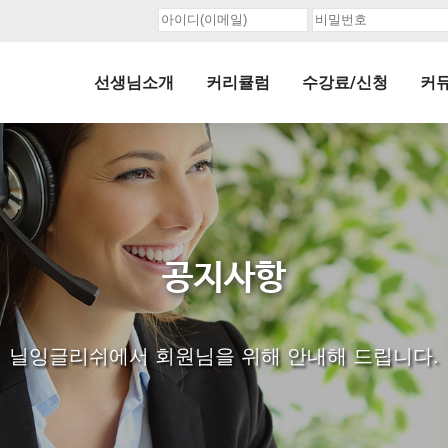
선생님소개
커리큘럼
수강료/신청
커
공지사항
닐잉글리쉬에서 회원님을 위해 안내해 드립니다.