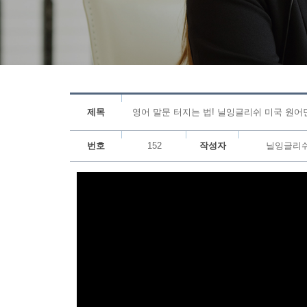
제목
영어 말문 터지는 법! 닐잉글리쉬 미국 원어
번호
152
작성자
닐잉글리