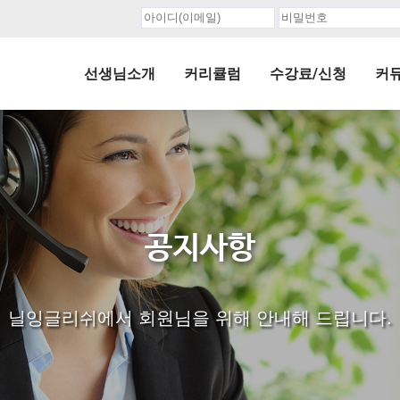
선생님소개
커리큘럼
수강료/신청
커
공지사항
닐잉글리쉬에서 회원님을 위해 안내해 드립니다.