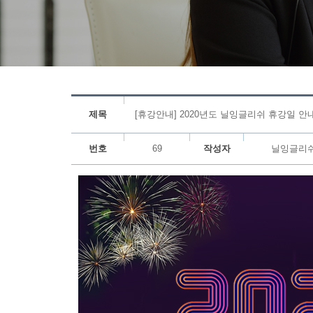
제목
[휴강안내] 2020년도 닐잉글리쉬 휴강일 안
번호
69
작성자
닐잉글리