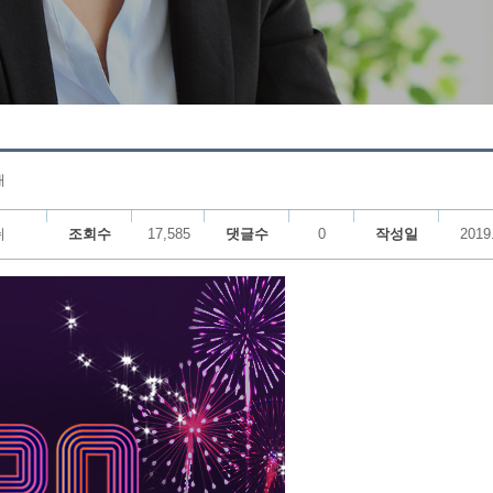
내
쉬
조회수
17,585
댓글수
0
작성일
2019