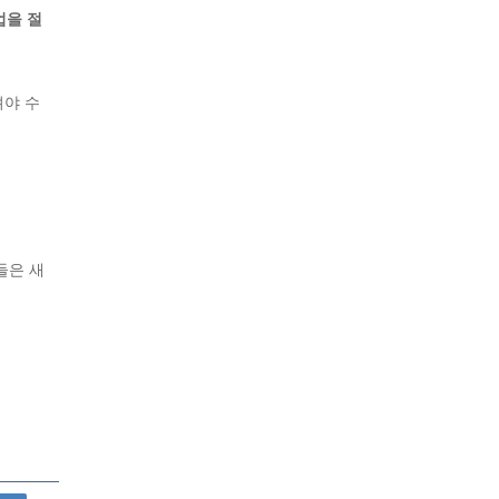
업을 절
야 수
들은 새