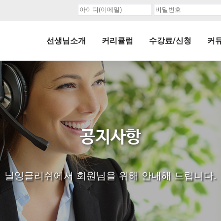
선생님소개
커리큘럼
수강료/신청
커
공지사항
닐잉글리쉬에서 회원님을 위해 안내해 드립니다.