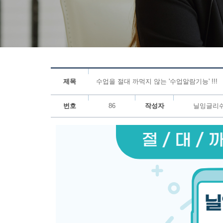
제목
수업을 절대 까먹지 않는 '수업알람기능' !!!
번호
86
작성자
닐잉글리