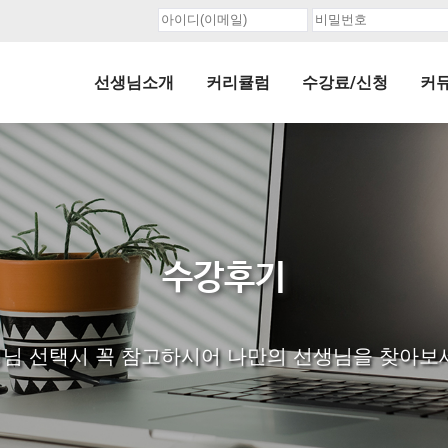
선생님소개
커리큘럼
수강료/신청
커
수강후기
님 선택시 꼭 참고하시어 나만의 선생님을 찾아보