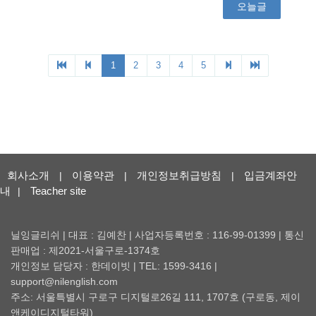
회사소개
이용약관
개인정보취급방침
입금계좌안
|
|
|
내
Teacher site
|
닐잉글리쉬 | 대표 : 김예찬 | 사업자등록번호 : 116-99-01399 | 통신
판매업 : 제2021-서울구로-1374호
개인정보 담당자 : 한데이빗 | TEL: 1599-3416 |
support@nilenglish.com
주소: 서울특별시 구로구 디지털로26길 111, 1707호 (구로동, 제이
앤케이디지털타워)