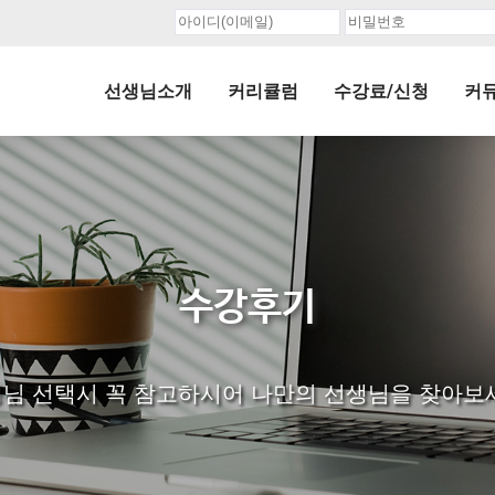
선생님소개
커리큘럼
수강료/신청
커
수강후기
님 선택시 꼭 참고하시어 나만의 선생님을 찾아보