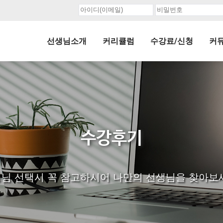
선생님소개
커리큘럼
수강료/신청
커
수강후기
님 선택시 꼭 참고하시어 나만의 선생님을 찾아보