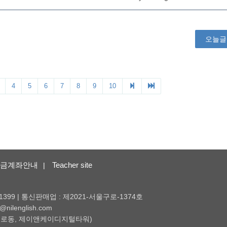
금계좌안내
Teacher site
|
1399 | 통신판매업 : 제2021-서울구로-1374호
nilenglish.com
 (구로동, 제이앤케이디지털타워)