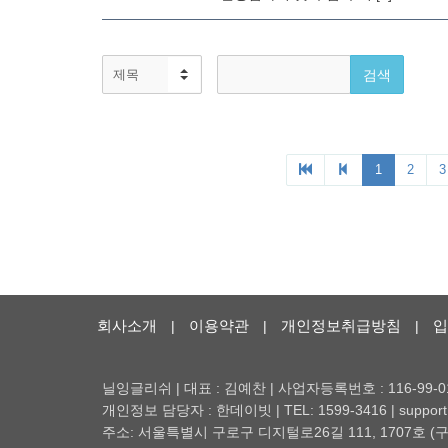
회사소개
이용약관
개인정보취급방침
입
|
|
|
닐잉글리쉬 | 대표 : 김예찬 | 사업자등록번호 : 116-99-0
개인정보 담당자 : 한데이빗 | TEL: 1599-3416 | support@
주소: 서울특별시 구로구 디지털로26길 111, 1707호