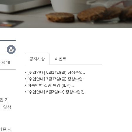
공지사항
이벤트
.08.19
[수업안내] 8월17일(월) 정상수업..
[수업안내] 7월17일(금) 정상수업..
여름방학 집중 특강 (IEP) ..
[수업안내] 6월3일(수) 정상수업진..
인 기
서 일상
기존 사