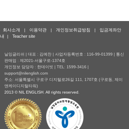
회사소개
이용약관
개인정보취급방침
입금계좌안
|
|
|
내
Teacher site
|
닐잉글리쉬 | 대표 : 김예찬 | 사업자등록번호 : 116-99-01399 | 통신
판매업 : 제2021-서울구로-1374호
개인정보 담당자 : 한데이빗 | TEL: 1599-3416 |
support@nilenglish.com
주소: 서울특별시 구로구 디지털로26길 111, 1707호 (구로동, 제이
앤케이디지털타워)
2013 © NIL ENGLISH. All rights reserved.