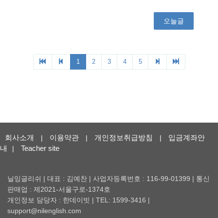
회사소개
이용약관
개인정보취급방침
입금계좌안
|
|
|
내
Teacher site
|
닐잉글리쉬 | 대표 : 김예찬 | 사업자등록번호 : 116-99-01399 | 통신
판매업 : 제2021-서울구로-1374호
개인정보 담당자 : 한데이빗 | TEL: 1599-3416 |
support@nilenglish.com