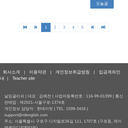
회사소개
이용약관
개인정보취급방침
입금계좌안
|
|
|
내
Teacher site
|
닐잉글리쉬 | 대표 : 김예찬 | 사업자등록번호 : 116-99-01399 | 통신
판매업 : 제2021-서울구로-1374호
개인정보 담당자 : 한데이빗 | TEL: 1599-3416 |
support@nilenglish.com
주소: 서울특별시 구로구 디지털로26길 111, 1707호 (구로동, 제이
앤케이디지털타워)