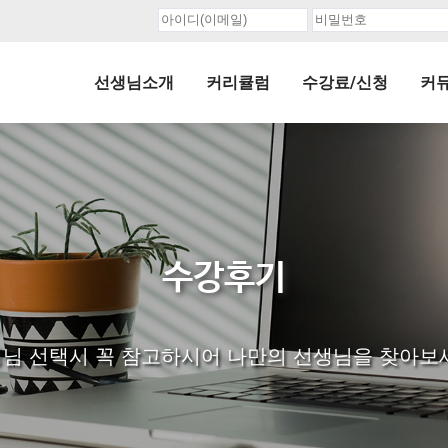
선생님소개
커리큘럼
수강료/신청
커
수강후기
님 선택시 꼭 참고하시어 나만의 선생님을 찾아보