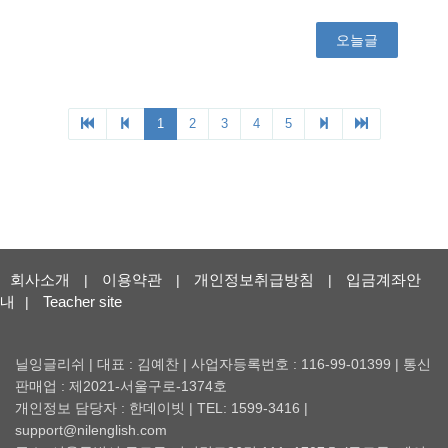
회사소개
이용약관
개인정보취급방침
입금계좌안
|
|
|
내
Teacher site
|
닐잉글리쉬 | 대표 : 김예찬 | 사업자등록번호 : 116-99-01399 | 통신
판매업 : 제2021-서울구로-1374호
개인정보 담당자 : 한데이빗 | TEL: 1599-3416 |
support@nilenglish.com