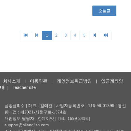
회사소개
이용약관
개인정보취급방침
입금계좌안
|
|
|
내
Teacher site
|
닐잉글리쉬 | 대표 : 김예찬 | 사업자등록번호 : 116-99-01399 | 통신
판매업 : 제2021-서울구로-1374호
개인정보 담당자 : 한데이빗 | TEL: 1599-3416 |
support@nilenglish.com