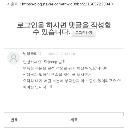
< 출처 :
https://blog.naver.com/thwjd98bb/221665722904
>