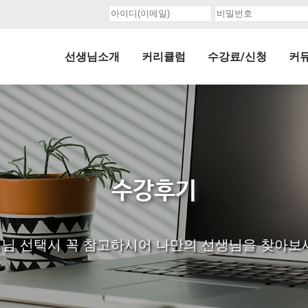
선생님소개
커리큘럼
수강료/신청
커
수강후기
님 선택시 꼭 참고하시어 나만의 선생님을 찾아보