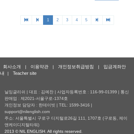
회사소개
이용약관
개인정보취급방침
입금계좌안
|
|
|
내
Teacher site
|
닐잉글리쉬 | 대표 : 김예찬 | 사업자등록번호 : 116-99-01399 | 통신
판매업 : 제2021-서울구로-1374호
개인정보 담당자 : 한데이빗 | TEL: 1599-3416 |
support@nilenglish.com
주소: 서울특별시 구로구 디지털로26길 111, 1707호 (구로동, 제이
앤케이디지털타워)
2013 © NIL ENGLISH. All rights reserved.