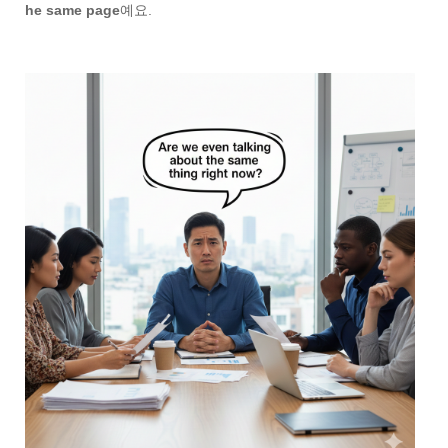
he same page
예요.