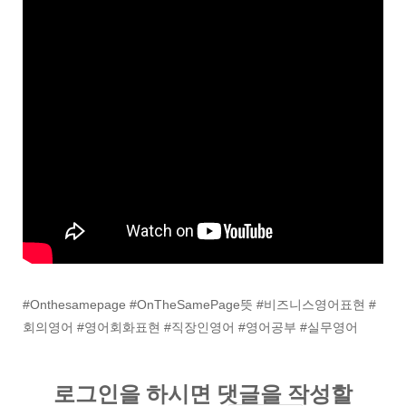
#Onthesamepage #OnTheSamePage뜻 #비즈니스영어표현 #
회의영어 #영어회화표현 #직장인영어 #영어공부 #실무영어