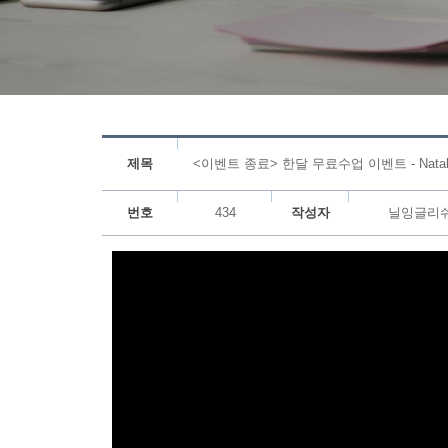
제목
<이벤트 종료> 한달 무료수업 이벤트 - Natali
번호
434
작성자
닐잉글리