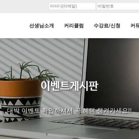
선생님소개
커리큘럼
수강료/신청
커
이벤트게시판
대박 이벤트 확인하셔서 꼭 혜택 챙겨가세요!!