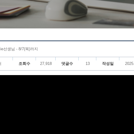
e선생님 - 8/7(목)까지
쉬
조회수
27,918
댓글수
13
작성일
2025