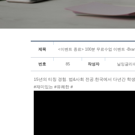
제목
<이벤트 종료> 100분 무료수업 이벤트 -Bra
번호
85
작성자
닐잉글리
15년의 티칭 경험. 법&사회 전공.한국에서 다년간 
#재미있는 #유쾌한 #