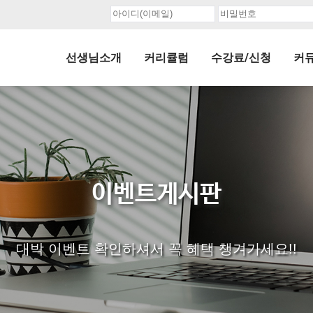
선생님소개
커리큘럼
수강료/신청
커
이벤트게시판
대박 이벤트 확인하셔서 꼭 혜택 챙겨가세요!!