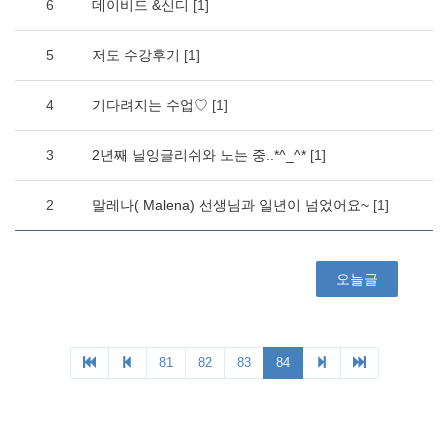
6
데이비드 &신디
[1]
5
저도 수강후기
[1]
4
기다려지는 수업♡
[1]
3
2년째 닐잉글리쉬와 노는 중..*^_^*
[1]
2
말레나( Malena) 선생님과 일년이 넘었어요~
[1]
오늘글
81
82
83
84