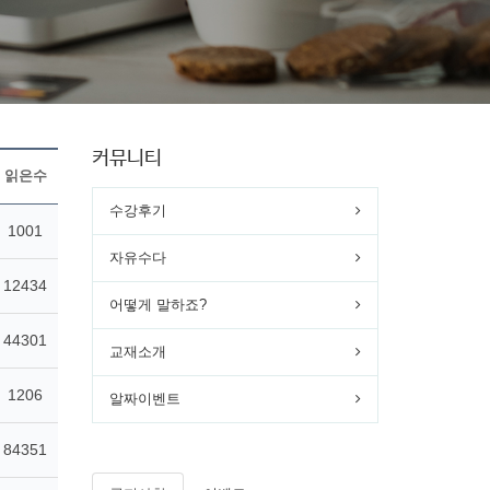
커뮤니티
읽은수
수강후기
1001
자유수다
12434
어떻게 말하죠?
44301
교재소개
1206
알짜이벤트
84351