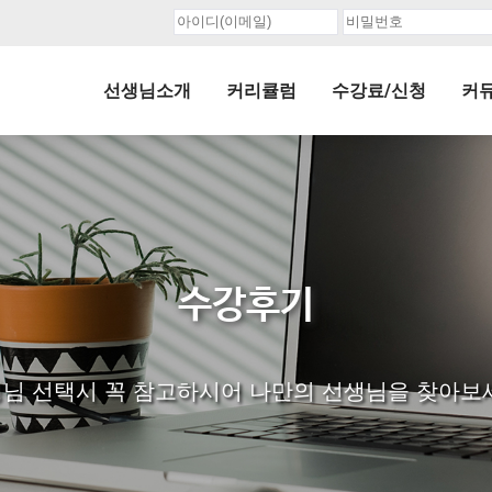
선생님소개
커리큘럼
수강료/신청
커
수강후기
님 선택시 꼭 참고하시어 나만의 선생님을 찾아보