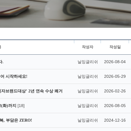
목
작성자
작성일
닐잉글리쉬
2026-08-04
다.
닐잉글리쉬
2026-05-29
영어 시작하세요!
닐잉글리쉬
2026-02-26
소비자브랜드대상’ 2년 연속 수상 쾌거
[18]
닐잉글리쉬
2026-08-05
22(화)까지
닐잉글리쉬
2024-12-16
, 부담은 ZERO!