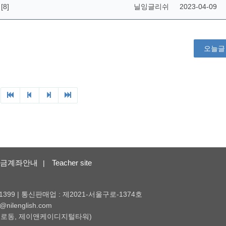
[8]
닐잉글리쉬
2023-04-09
!
오늘글
금계좌안내
Teacher site
|
1399 | 통신판매업 : 제2021-서울구로-1374호
nilenglish.com
 (구로동, 제이앤케이디지털타워)