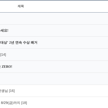
제목
하세요!
대상’ 2년 연속 수상 쾌거
[14]
지
ZERO!
d선생님
[16]
 8/29(금)까지
[18]