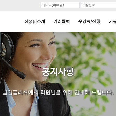
선생님소개
커리큘럼
수강료/신청
커
공지사항
닐잉글리쉬에서 회원님을 위해 안내해 드립니다.