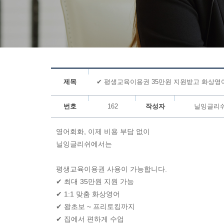
제목
✔ 평생교육이용권 35만원 지원받고 화상영
번호
162
작성자
닐잉글리
영어회화, 이제 비용 부담 없이
닐잉글리쉬에서는
평생교육이용권 사용이 가능합니다.
✔ 최대 35만원 지원 가능
✔ 1:1 맞춤 화상영어
✔ 왕초보 ~ 프리토킹까지
✔ 집에서 편하게 수업