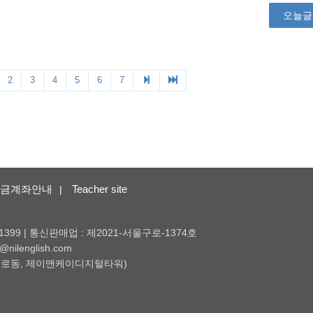
금계좌안내
Teacher site
|
1399 | 통신판매업 : 제2021-서울구로-1374호
nilenglish.com
 (구로동, 제이앤케이디지털타워)