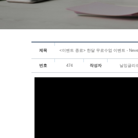
제목
<이벤트 종료> 한달 무료수업 이벤트 - Neven
번호
474
작성자
닐잉글리