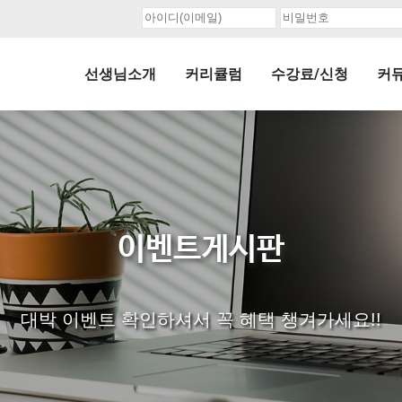
선생님소개
커리큘럼
수강료/신청
커
이벤트게시판
대박 이벤트 확인하셔서 꼭 혜택 챙겨가세요!!