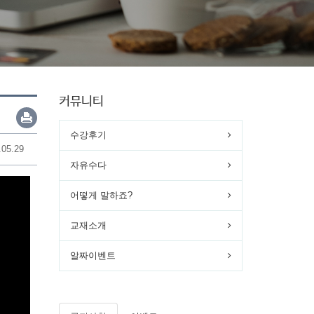
커뮤니티
수강후기
.05.29
자유수다
어떻게 말하죠?
교재소개
알짜이벤트