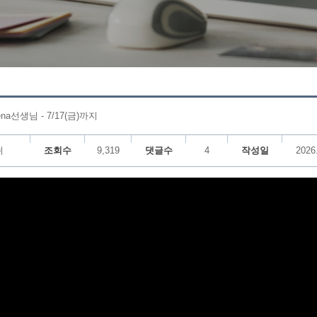
a선생님 - 7/17(금)까지
쉬
조회수
9,319
댓글수
4
작성일
2026