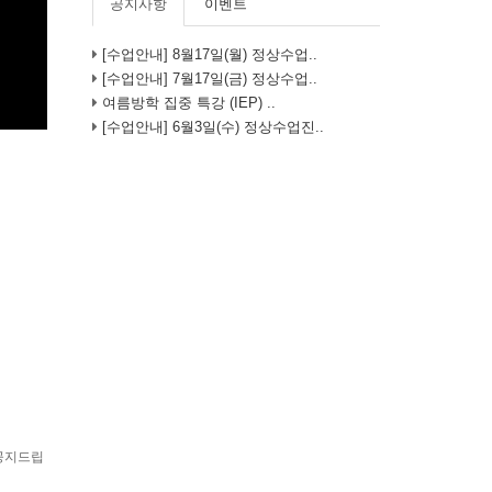
공지사항
이벤트
[수업안내] 8월17일(월) 정상수업..
[수업안내] 7월17일(금) 정상수업..
여름방학 집중 특강 (IEP) ..
[수업안내] 6월3일(수) 정상수업진..
 공지드립