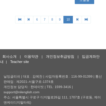
회사소개
이용약관
개인정보취급방침
입금계좌안
|
|
|
내
Teacher site
|
닐잉글리쉬 | 대표 : 김예찬 | 사업자등록번호 : 116-99-01399 | 통신
판매업 : 제2021-서울구로-1374호
개인정보 담당자 : 한데이빗 | TEL: 1599-3416 |
support@nilenglish.com
주소: 서울특별시 구로구 디지털로26길 111, 1707호 (구로동, 제이
앤케이디지털타워)