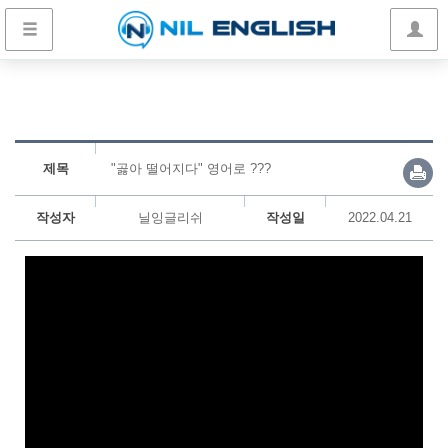
제목
"곯아 떨어지다" 영어로 ???
작성자
닐잉글리쉬
작성일
2022.04.21