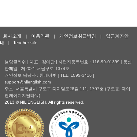
회사소개
이용약관
개인정보취급방침
입금계좌안
|
|
|
내
Teacher site
|
닐잉글리쉬 | 대표 : 김예찬 | 사업자등록번호 : 116-99-01399 | 통신
판매업 : 제2021-서울구로-1374호
개인정보 담당자 : 한데이빗 | TEL: 1599-3416 |
support@nilenglish.com
주소: 서울특별시 구로구 디지털로26길 111, 1707호 (구로동, 제이
앤케이디지털타워)
2013 © NIL ENGLISH. All rights reserved.