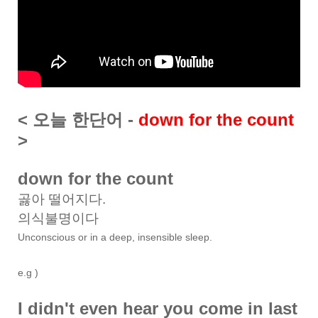
< 오늘 한단어 -
down for the count
>
down for the count
곯아 떨어지다.
의식불명이다
Unconscious or in a deep, insensible sleep.
e.g )
I didn't even hear you come in last