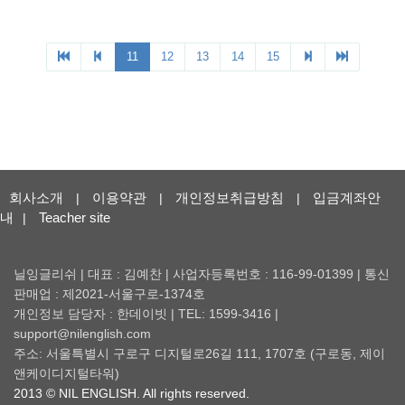
회사소개
이용약관
개인정보취급방침
입금계좌안
|
|
|
내
Teacher site
|
닐잉글리쉬 | 대표 : 김예찬 | 사업자등록번호 : 116-99-01399 | 통신
판매업 : 제2021-서울구로-1374호
개인정보 담당자 : 한데이빗 | TEL: 1599-3416 |
support@nilenglish.com
주소: 서울특별시 구로구 디지털로26길 111, 1707호 (구로동, 제이
앤케이디지털타워)
2013 © NIL ENGLISH. All rights reserved.