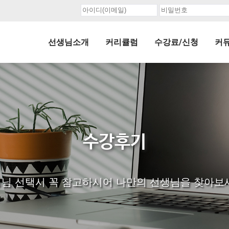
선생님소개
커리큘럼
수강료/신청
커
수강후기
님 선택시 꼭 참고하시어 나만의 선생님을 찾아보