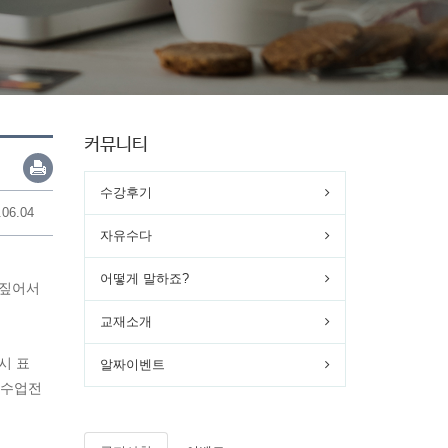
커뮤니티
수강후기
.06.04
자유수다
어떻게 말하죠?
 짚어서
교재소개
시 표
알짜이벤트
 수업전