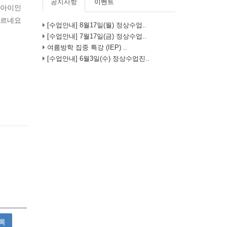
공지사항
이벤트
 아이인
부르네요
[수업안내] 8월17일(월) 정상수업..
[수업안내] 7월17일(금) 정상수업..
여름방학 집중 특강 (IEP) ..
[수업안내] 6월3일(수) 정상수업진..
록