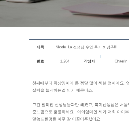
제목
Nicole_La 선생님 수업 후기 & 강추!!!
번호
1,204
작성자
Chaerin
첫째때부터 화상영어에 돈 정말 많이 써본 엄마에요.
실력을 늘게하는걸 믿기 때문이죠.
그간 필리핀 선생님들과만 해봤고, 북미선생님은 처음인
준느낌으로 훌륭하세요. 아이엄마인 제가 저희 아이부
말씀드린것을 아주 잘 이끌어주셨어요.