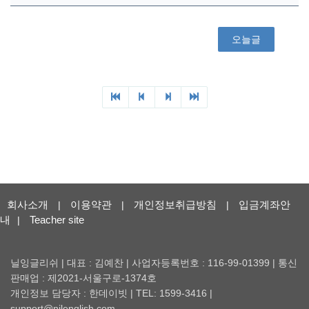
회사소개
이용약관
개인정보취급방침
입금계좌안
|
|
|
내
Teacher site
|
닐잉글리쉬 | 대표 : 김예찬 | 사업자등록번호 : 116-99-01399 | 통신
판매업 : 제2021-서울구로-1374호
개인정보 담당자 : 한데이빗 | TEL: 1599-3416 |
support@nilenglish.com