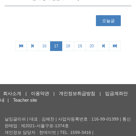
회사소개
이용약관
개인정보취급방침
입금계좌안
|
|
|
내
Teacher site
|
닐잉글리쉬 | 대표 : 김예찬 | 사업자등록번호 : 116-99-01399 | 통신
판매업 : 제2021-서울구로-1374호
개인정보 담당자 : 한데이빗 | TEL: 1599-3416 |