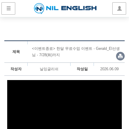
<이벤트종료> 한달 무료수업 이벤트 - Gerald_El선생
제목
님 - 7/28(화)까지
작성자
닐잉글리쉬
작성일
2026.06.09