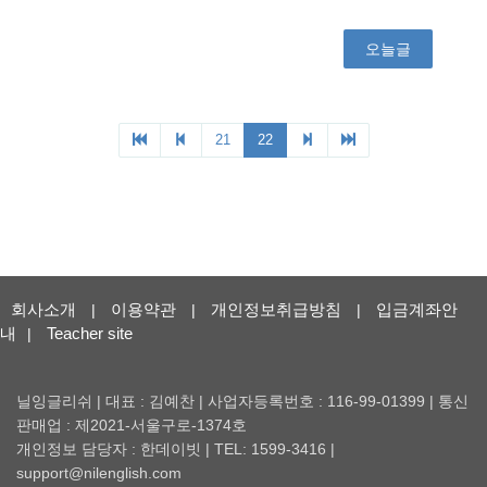
회사소개
이용약관
개인정보취급방침
입금계좌안
|
|
|
내
Teacher site
|
닐잉글리쉬 | 대표 : 김예찬 | 사업자등록번호 : 116-99-01399 | 통신
판매업 : 제2021-서울구로-1374호
개인정보 담당자 : 한데이빗 | TEL: 1599-3416 |
support@nilenglish.com