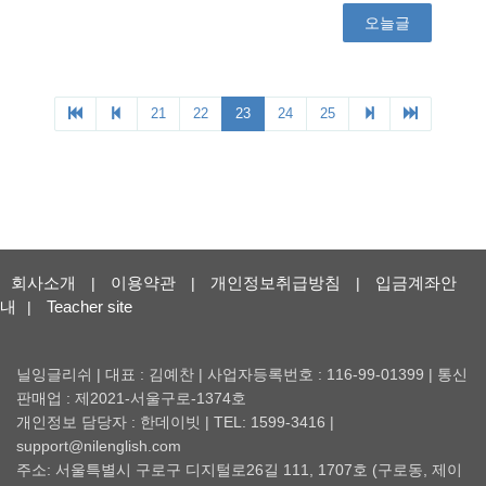
회사소개
이용약관
개인정보취급방침
입금계좌안
|
|
|
내
Teacher site
|
닐잉글리쉬 | 대표 : 김예찬 | 사업자등록번호 : 116-99-01399 | 통신
판매업 : 제2021-서울구로-1374호
개인정보 담당자 : 한데이빗 | TEL: 1599-3416 |
support@nilenglish.com
주소: 서울특별시 구로구 디지털로26길 111, 1707호 (구로동, 제이