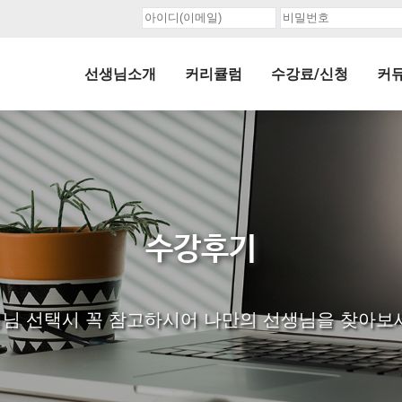
선생님소개
커리큘럼
수강료/신청
커
수강후기
님 선택시 꼭 참고하시어 나만의 선생님을 찾아보