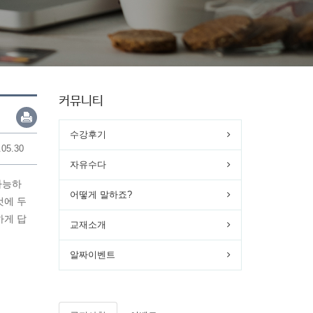
커뮤니티
수강후기
.05.30
자유수다
가능하
어떻게 말하죠?
것에 두
하게 답
교재소개
알짜이벤트