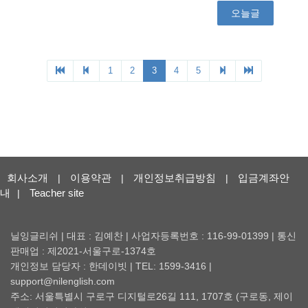
회사소개
이용약관
개인정보취급방침
입금계좌안
|
|
|
내
Teacher site
|
닐잉글리쉬 | 대표 : 김예찬 | 사업자등록번호 : 116-99-01399 | 통신
판매업 : 제2021-서울구로-1374호
개인정보 담당자 : 한데이빗 | TEL: 1599-3416 |
support@nilenglish.com
주소: 서울특별시 구로구 디지털로26길 111, 1707호 (구로동, 제이