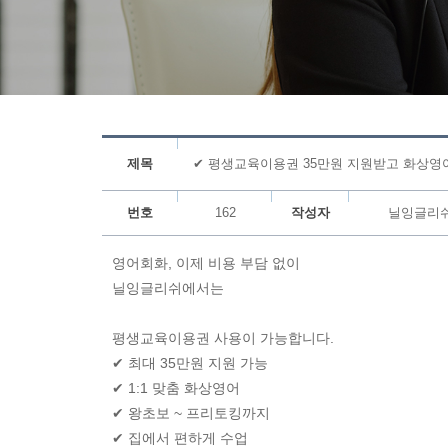
제목
✔ 평생교육이용권 35만원 지원받고 화상영
번호
162
작성자
닐잉글리
영어회화, 이제 비용 부담 없이
닐잉글리쉬에서는
평생교육이용권 사용이 가능합니다.
✔ 최대 35만원 지원 가능
✔ 1:1 맞춤 화상영어
✔ 왕초보 ~ 프리토킹까지
✔ 집에서 편하게 수업