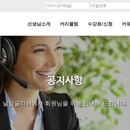
선생님소개
커리큘럼
수강료/신청
커
공지사항
닐잉글리쉬에서 회원님을 위해 안내해 드립니다.