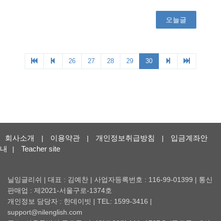
회사소개
이용약관
개인정보취급방침
입금계좌안
|
|
|
내
Teacher site
|
닐잉글리쉬 | 대표 : 김예찬 | 사업자등록번호 : 116-99-01399 | 통신
판매업 : 제2021-서울구로-1374호
개인정보 담당자 : 한데이빗 | TEL: 1599-3416 |
support@nilenglish.com