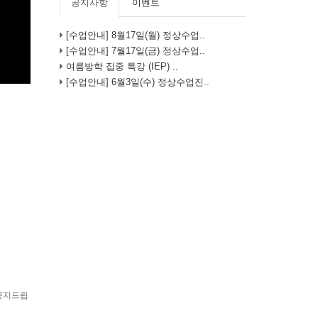
공지사항
이벤트
[수업안내] 8월17일(월) 정상수업..
[수업안내] 7월17일(금) 정상수업..
여름방학 집중 특강 (IEP) ..
[수업안내] 6월3일(수) 정상수업진..
 공지드립