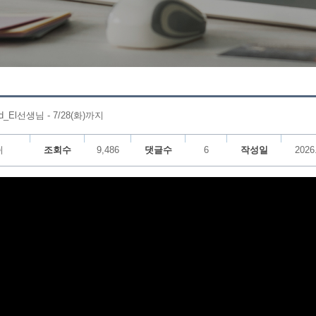
El선생님 - 7/28(화)까지
쉬
조회수
9,486
댓글수
6
작성일
2026