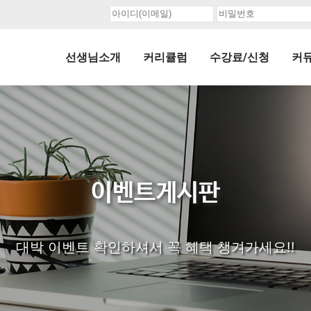
선생님소개
커리큘럼
수강료/신청
커
이벤트게시판
대박 이벤트 확인하셔서 꼭 혜택 챙겨가세요!!