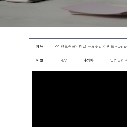
제목
<이벤트종료> 한달 무료수업 이벤트 - Gerald_
번호
477
작성자
닐잉글리