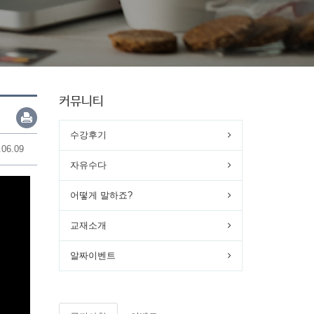
커뮤니티
수강후기
.06.09
자유수다
어떻게 말하죠?
교재소개
알짜이벤트