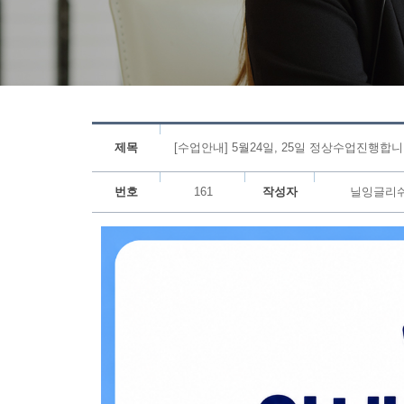
제목
[수업안내] 5월24일, 25일 정상수업진행합니
번호
161
작성자
닐잉글리