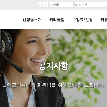
선생님소개
커리큘럼
수강료/신청
커
공지사항
닐잉글리쉬에서 회원님을 위해 안내해 드립니다.