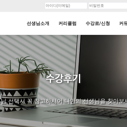
선생님소개
커리큘럼
수강료/신청
커
수강후기
님 선택시 꼭 참고하시어 나만의 선생님을 찾아보