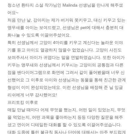
청소년 환타지 소설 작가님인 Malinda 선생님을 만나게 해주셨
어요~
처음 만난 날, 강아지는 제가 버거워 못키우고, 대신 키우고 있는
앵무새를 아이는 보여드렸고, 선생님은 pet에 대해서 충분히 대
화나눌 수 있도록 이끌어주셨어요.
특히 선생님께서 고양이 4마리를 키우고 계신다는 놀라운 이야
기를 듣고 아이도 열광하지 않을수 없었습니다. 고양이 사진도
보여주셔서 아이가 귀엽다는 말을 연발하였습니다. 또한 아이가
키우는 앵무새와 선생님께서 키우시는 고양이의 공통점과 다른
점을 밴다이어그램으로 화면에 그려서 같이 풀어봤을때 너무 신
선했어요 그 이후로 아이와 선생님과는 동물을 통해 친근한 관계
형성이 이미 완성되었는데요. 이런 선생님을 배정해 준 닐 잉글
리쉬에게 너무 감사했어요!
프리토킹 이후로
매일 만날 때마다 어제 무엇을 했는지, 어떤 일이 있었는지, 무엇
을 먹었는지, 어떤 과목을 좋아하는지 등등 다양한 질문을 해주
셨고 연이어 디테일한 대화를 할 수 있도록 이끌어주셨습니다.
대화 도중에 틀린 불규칙 동사나 단어에 대해서는 아주 부드럽게