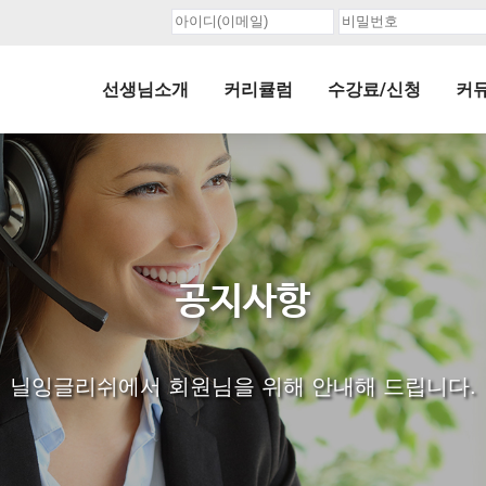
선생님소개
커리큘럼
수강료/신청
커
공지사항
닐잉글리쉬에서 회원님을 위해 안내해 드립니다.