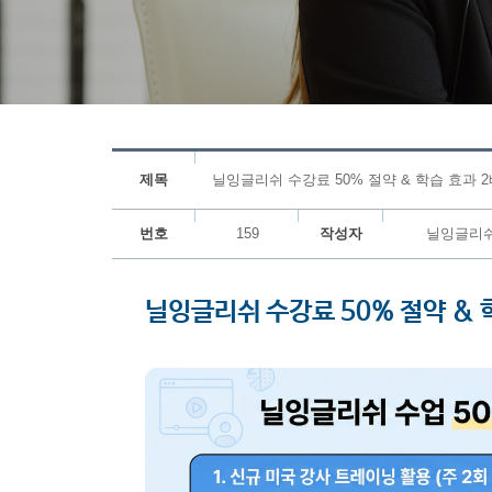
제목
닐잉글리쉬 수강료 50% 절약 & 학습 효과 
번호
159
작성자
닐잉글리
닐잉글리쉬 수강료 50% 절약 & 