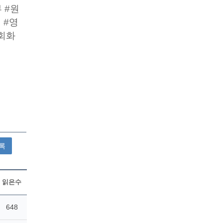
 #원
 #영
회화
록