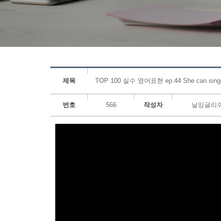
제목
TOP 100 실수 영어표현 ep.44 She can sing
번호
566
작성자
닐잉글리