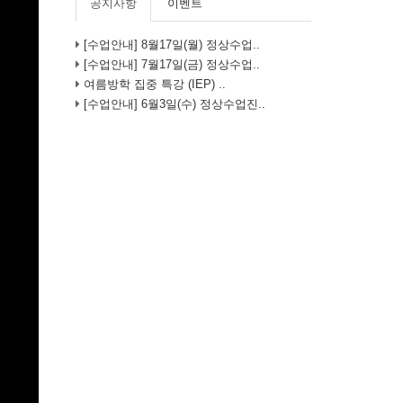
공지사항
이벤트
[수업안내] 8월17일(월) 정상수업..
[수업안내] 7월17일(금) 정상수업..
여름방학 집중 특강 (IEP) ..
[수업안내] 6월3일(수) 정상수업진..