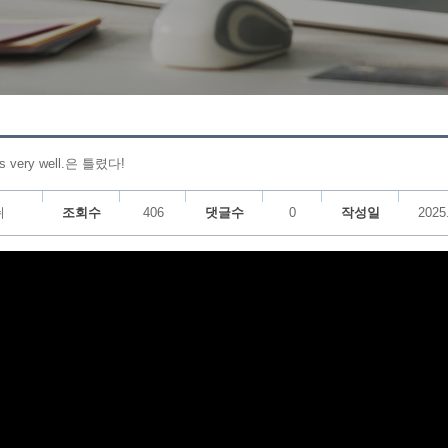
s very well.은 틀렸다!
쉬
조회수
406
댓글수
0
작성일
2025