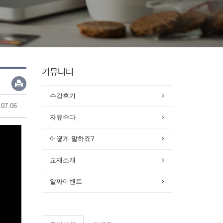
커뮤니티
수강후기
.07.06
자유수다
어떻게 말하죠?
교재소개
알짜이벤트