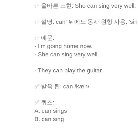
✅ 올바른 표현: She can sing very well.
✅ 설명: can' 뒤에도 동사 원형 사용. 'sin
✅ 예문:
- I’m going home now.
- She can sing very well.
- They can play the guitar.
✅ 발음 팁: can /kæn/
✅ 퀴즈:
A. can sings
B. can sing