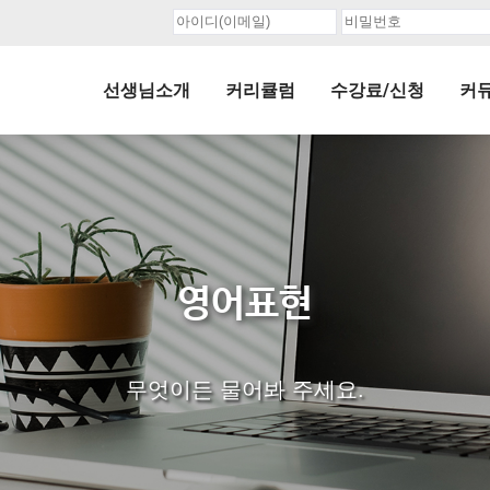
선생님소개
커리큘럼
수강료/신청
커
영어표현
무엇이든 물어봐 주세요.