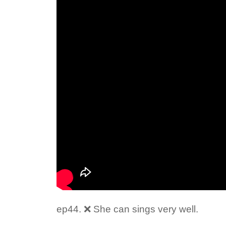
ep44. ❌ She can sings very well.