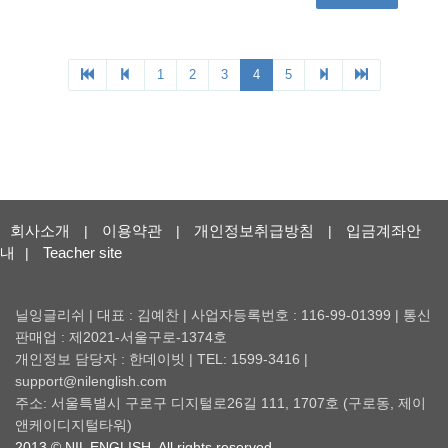
회사소개
이용약관
개인정보취급방침
입금계좌안
|
|
|
내
Teacher site
|
닐잉글리쉬 | 대표 : 김예찬 | 사업자등록번호 : 116-99-01399 | 통신
판매업 : 제2021-서울구로-1374호
개인정보 담당자 : 한데이빗 | TEL: 1599-3416 |
support@nilenglish.com
주소: 서울특별시 구로구 디지털로26길 111, 1707호 (구로동, 제이
앤케이디지털타워)
2013 © NIL ENGLISH. All rights reserved.