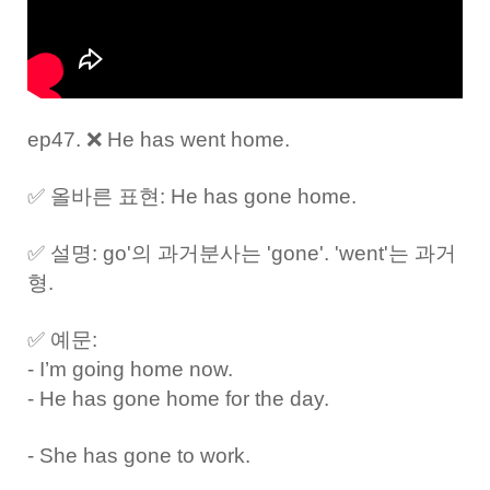
ep47. ❌ He has went home.
✅ 올바른 표현: He has gone home.
✅ 설명: go'의 과거분사는 'gone'. 'went'는 과거
형.
✅ 예문:
- I’m going home now.
- He has gone home for the day.
- She has gone to work.