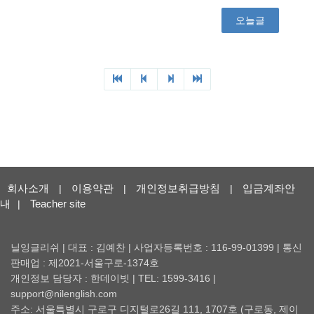
회사소개
이용약관
개인정보취급방침
입금계좌안
|
|
|
내
Teacher site
|
닐잉글리쉬 | 대표 : 김예찬 | 사업자등록번호 : 116-99-01399 | 통신
판매업 : 제2021-서울구로-1374호
개인정보 담당자 : 한데이빗 | TEL: 1599-3416 |
support@nilenglish.com
주소: 서울특별시 구로구 디지털로26길 111, 1707호 (구로동, 제이