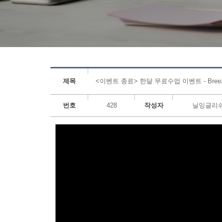
제목
<이벤트 종료> 한달 무료수업 이벤트 - Breez
번호
428
작성자
닐잉글리