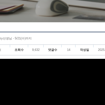
y선생님 - 5/21(수)까지
쉬
조회수
9,632
댓글수
14
작성일
2025