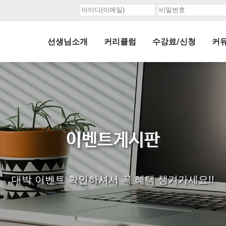
선생님소개
커리큘럼
수강료/신청
커
이벤트게시판
대박 이벤트 확인하셔서 꼭 혜택 챙겨가세요!!