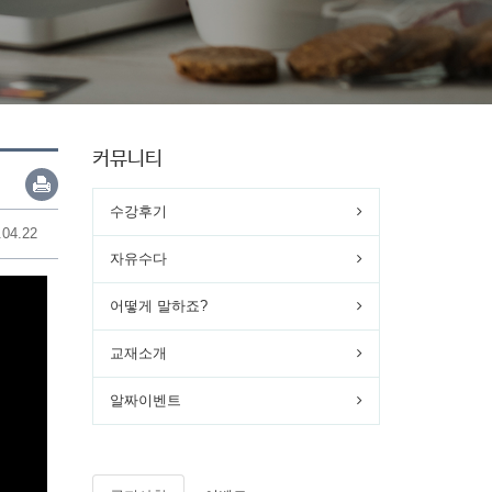
커뮤니티
수강후기
.04.22
자유수다
어떻게 말하죠?
교재소개
알짜이벤트