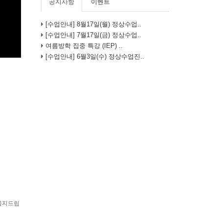
공지사항
이벤트
[수업안내] 8월17일(월) 정상수업..
[수업안내] 7월17일(금) 정상수업..
여름방학 집중 특강 (IEP) ..
[수업안내] 6월3일(수) 정상수업진..
 공지드립