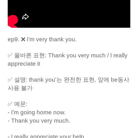
ep9. ❌ I’m very thank you.
✅ 올바른 표현: Thank you very much / I really
appreciate it
✅ 설명: thank you'는 완전한 표현, 앞에 be동사
사용 불가
✅ 예문:
- I’m going home now.
- Thank you very much.
- I really appreciate your help.