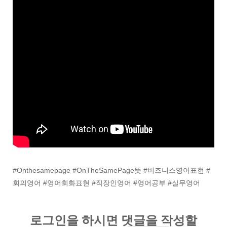
#Onthesamepage #OnTheSamePage뜻 #비즈니스영어표현 #
회의영어 #영어회화표현 #직장인영어 #영어공부 #실무영어