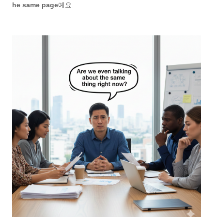
he same page
예요.