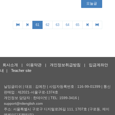
회사소개
이용약관
개인정보취급방침
입금계좌안
|
|
|
내
Teacher site
|
닐잉글리쉬 | 대표 : 김예찬 | 사업자등록번호 : 116-99-01399 | 통신
판매업 : 제2021-서울구로-1374호
개인정보 담당자 : 한데이빗 | TEL: 1599-3416 |
support@nilenglish.com
주소: 서울특별시 구로구 디지털로26길 111, 1707호 (구로동, 제이
앤케이디지털타워)