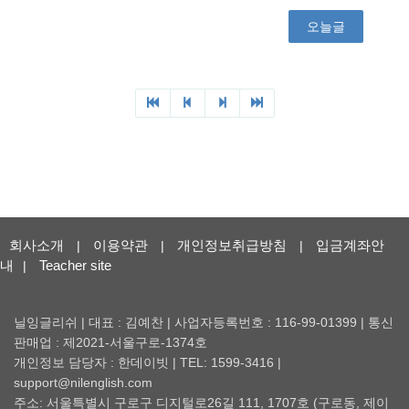
회사소개
이용약관
개인정보취급방침
입금계좌안
|
|
|
내
Teacher site
|
닐잉글리쉬 | 대표 : 김예찬 | 사업자등록번호 : 116-99-01399 | 통신
판매업 : 제2021-서울구로-1374호
개인정보 담당자 : 한데이빗 | TEL: 1599-3416 |
support@nilenglish.com
주소: 서울특별시 구로구 디지털로26길 111, 1707호 (구로동, 제이