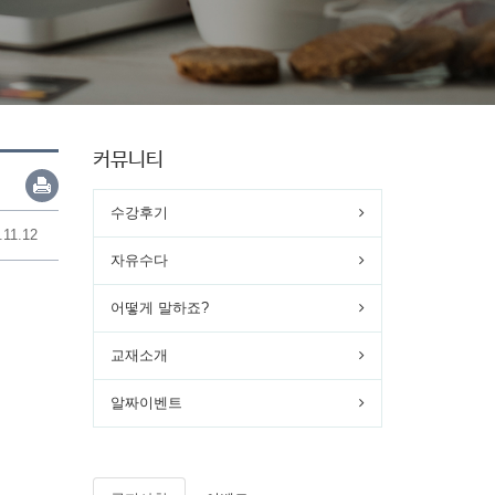
커뮤니티
수강후기
.11.12
자유수다
어떻게 말하죠?
교재소개
알짜이벤트