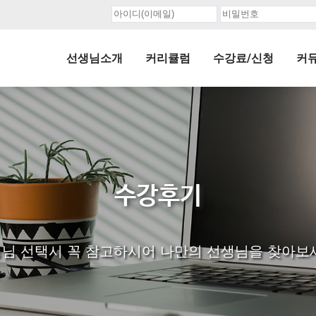
선생님소개
커리큘럼
수강료/신청
커
수강후기
님 선택시 꼭 참고하시어 나만의 선생님을 찾아보